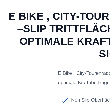
E BIKE , CITY-TO
–SLIP TRITTFLÄ
OPTIMALE KRAF
S
E Bike , City-Tourenradp
optimale Kraftübertragu
Non Slip Oberfläc