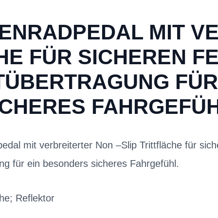
URENRADPEDAL MIT 
CHE FÜR SICHEREN F
TÜBERTRAGUNG FÜR
ICHERES FAHRGEFÜH
edal mit verbreiterter Non –Slip Trittfläche für si
ng für ein besonders sicheres Fahrgefühl.
he; Reflektor