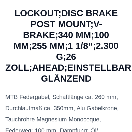
LOCKOUT;DISC BRAKE
POST MOUNT;V-
BRAKE;340 MM;100
MM;255 MM;1 1/8”;2.300
G;26
ZOLL;AHEAD;EINSTELLBA
GLÄNZEND
MTB Federgabel, Schaftlänge ca. 260 mm,
Durchlaufmaß ca. 350mm, Alu Gabelkrone,
Tauchrohre Magnesium Monocoque,
Federweg: 100 mm, Dämpfung: Öl/