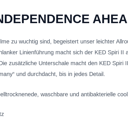
NDEPENDENCE AHE
e zu wuchtig sind, begeistert unser leichter Allr
lanker Linienführung macht sich der KED Spiri II 
Die zusätzliche Unterschale macht den KED Spiri I
any“ und durchdacht, bis in jedes Detail.
lltrocknenede, waschbare und antibakterielle coo
tz